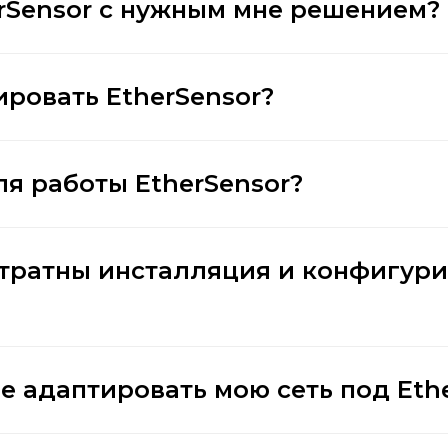
rSensor с нужным мне решением?
ировать EtherSensor?
ля работы EtherSensor?
атратны инсталляция и конфигур
е адаптировать мою сеть под Eth