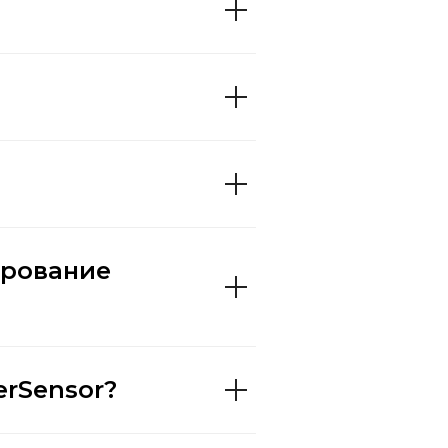
ирование
erSensor?