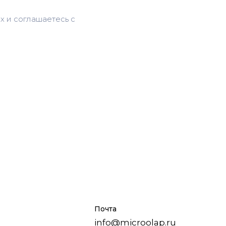
х и соглашаетесь c
Почта
info@microolap.ru