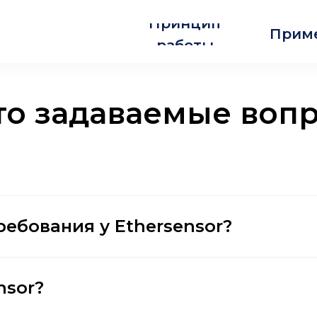
Принцип
Прим
работы
то задаваемые воп
ребования у Ethersensor?
nsor?