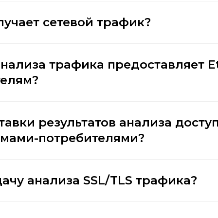
лучает сетевой трафик?
анализа трафика предоставляет E
телям?
тавки результатов анализа досту
емами-потребителями?
дачу анализа SSL/TLS трафика?