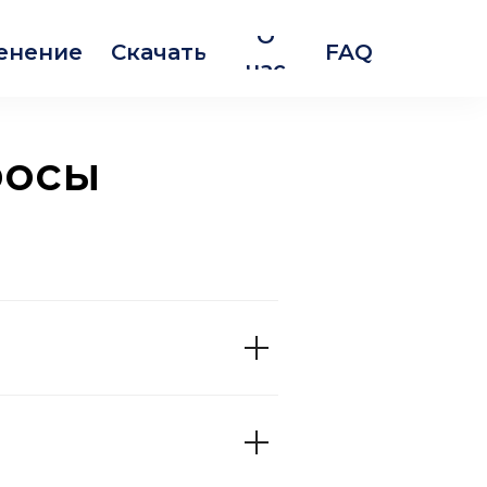
О
енение
Скачать
FAQ
нас
росы