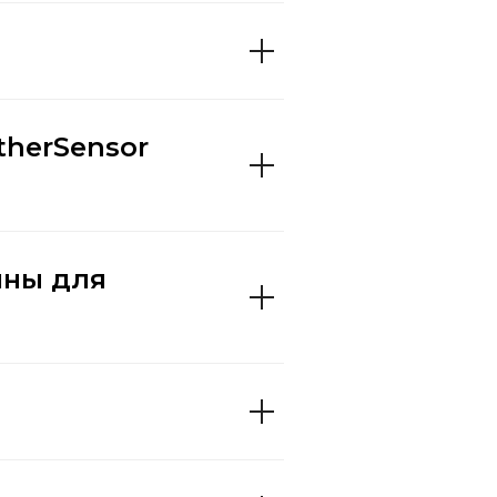
therSensor
пны для