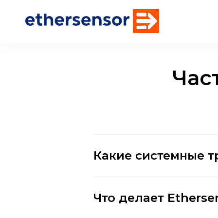
Час
Какие системные т
Что делает Etherse